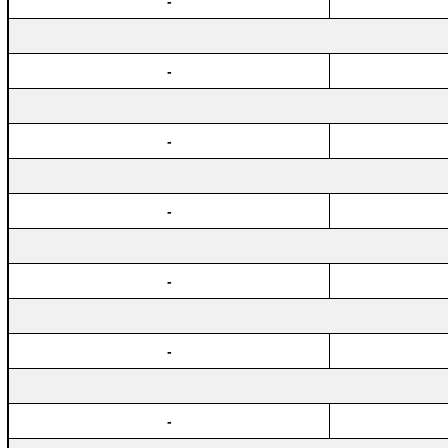
-
-
-
-
-
-
-